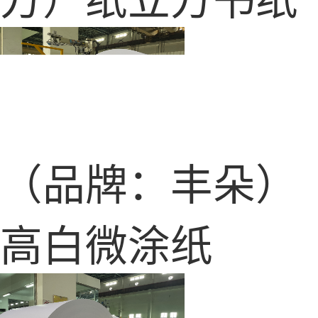
方）纸立方书纸
（品牌：丰朵）
高白微涂纸